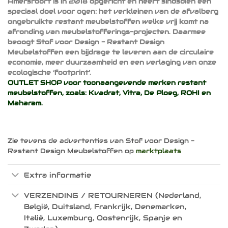
Amersfoort is in 2018 opgericht en heeft sindsdien een
speciaal doel voor ogen: het verkleinen van de afvalberg
ongebruikte restant meubelstoffen welke vrij komt na
afronding van meubelstofferings-projecten. Daarmee
beoogt Stof voor Design - Restant Design
Meubelstoffen een bijdrage te leveren aan de circulaire
economie, meer duurzaamheid en een verlaging van onze
ecologische ‘footprint’.
OUTLET SHOP voor toonaangevende merken restant
meubelstoffen, zoals:
Kvadrat
,
Vitra
,
De Ploeg
,
ROHI
en
Maharam
.
Zie tevens de advertenties van Stof voor Design -
Restant Design Meubelstoffen op
marktplaats
Extra informatie
VERZENDING / RETOURNEREN (Nederland,
België, Duitsland, Frankrijk, Denemarken,
Italië, Luxemburg, Oostenrijk, Spanje en