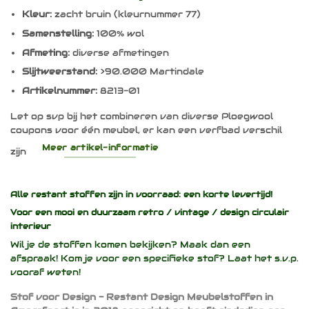
Kleur:
zacht bruin (kleurnummer 77)
Samenstelling:
100% wol
Afmeting:
diverse afmetingen
Slijtweerstand:
>90.000 Martindale
Artikelnummer:
8213-01
Let op svp bij het combineren van diverse Ploegwool
coupons voor één meubel, er kan een verfbad verschil
Meer artikel-informatie
zijn
Alle restant stoffen zijn in voorraad: een korte levertijd!
Voor een mooi en duurzaam
retro / vintage / design
circulair
interieur
Wil je de stoffen komen bekijken? Maak dan een
afspraak! Kom je voor een specifieke stof? Laat het s.v.p.
vooraf weten!
Stof voor Design - Restant Design Meubelstoffen in