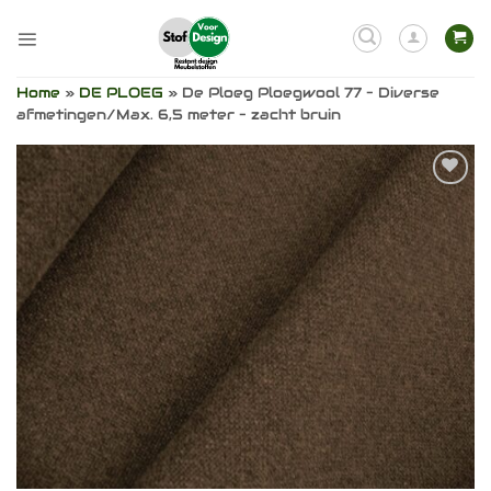
Ga
naar
inhoud
Home
»
DE PLOEG
»
De Ploeg Ploegwool 77 – Diverse
afmetingen/Max. 6,5 meter – zacht bruin
Toevoegen
aan
verlanglijst