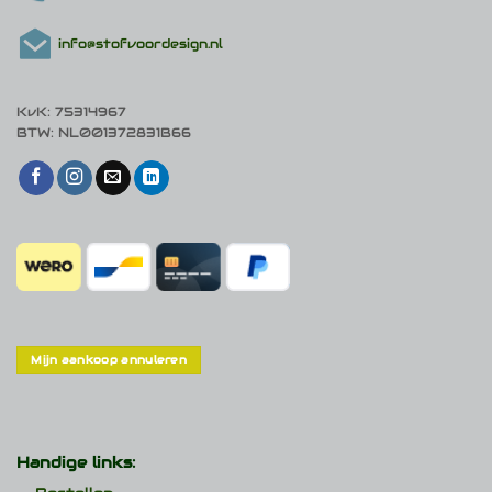
info@stofvoordesign.nl
KvK: 75314967
BTW: NL001372831B66
Mijn aankoop annuleren
Handige links: