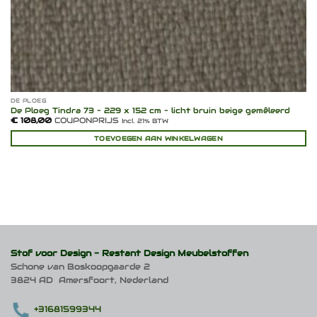
DE PLOEG
De Ploeg Tindra 73 – 229 x 152 cm – licht bruin beige gemêleerd
€
108,00
COUPONPRIJS
Incl. 21% BTW
TOEVOEGEN AAN WINKELWAGEN
Stof voor Design -
Restant Design Meubelstoffen
Schone van Boskoopgaarde 2
3824 AD Amersfoort, Nederland
+31681599344