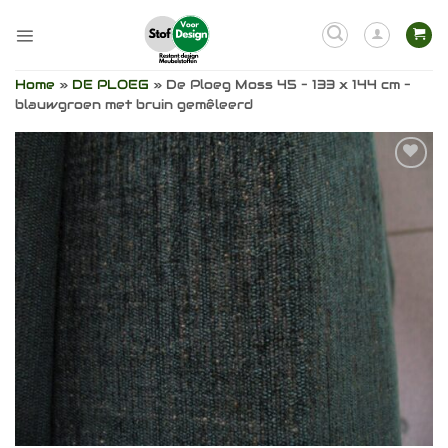
Ga
naar
inhoud
Home
»
DE PLOEG
»
De Ploeg Moss 45 – 133 x 144 cm –
blauwgroen met bruin gemêleerd
Toevoegen
aan
verlanglijst