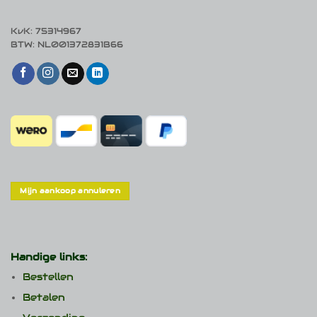
KvK: 75314967
BTW: NL001372831B66
Mijn aankoop annuleren
Handige links:
Bestellen
Betalen