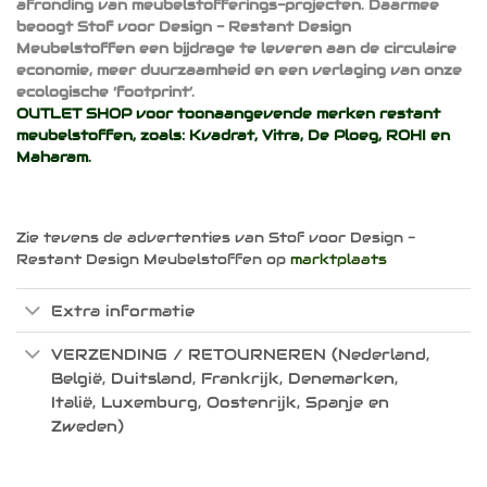
afronding van meubelstofferings-projecten. Daarmee
beoogt Stof voor Design - Restant Design
Meubelstoffen een bijdrage te leveren aan de circulaire
economie, meer duurzaamheid en een verlaging van onze
ecologische ‘footprint’.
OUTLET SHOP voor toonaangevende merken restant
meubelstoffen, zoals:
Kvadrat
,
Vitra
,
De Ploeg
,
ROHI
en
Maharam
.
Zie tevens de advertenties van Stof voor Design -
Restant Design Meubelstoffen op
marktplaats
Extra informatie
VERZENDING / RETOURNEREN (Nederland,
België, Duitsland, Frankrijk, Denemarken,
Italië, Luxemburg, Oostenrijk, Spanje en
Zweden)