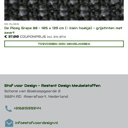
DE PLOEG
De Ploeg Grape 88 – 105 x 139 cm (- klein hoekje) – grijstinten met
zwart
€
37,00
COUPONPRIJS
Incl. 21% BTW
TOEVOEGEN AAN WINKELWAGEN
Stof voor Design -
Restant Design Meubelstoffen
Schone van Boskoopgaarde 2
3824 AD Amersfoort, Nederland
+31681599344
info@stofvoordesign.nl