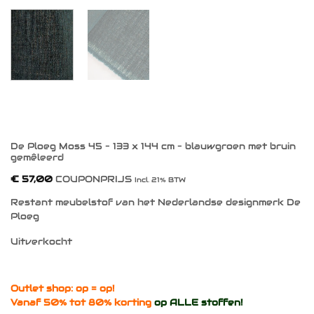
De Ploeg Moss 45 – 133 x 144 cm – blauwgroen met bruin
gemêleerd
€
57,00
COUPONPRIJS
Incl. 21% BTW
Restant meubelstof van het Nederlandse designmerk De
Ploeg
Uitverkocht
Outlet shop: op = op!
Vanaf 50% tot 80% korting
op ALLE stoffen!