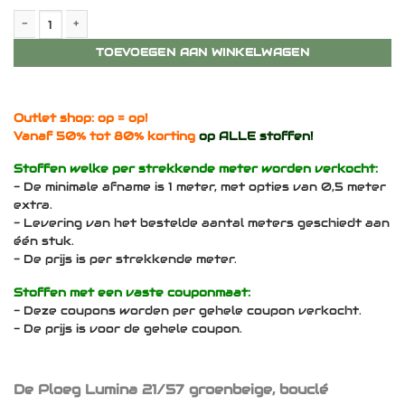
De Ploeg Lumina 21/57 - Diverse afmetingen/Max. 4,5 meter - gr
TOEVOEGEN AAN WINKELWAGEN
Outlet shop: op = op!
Vanaf 50% tot 80% korting
op ALLE stoffen!
Stoffen welke per strekkende meter worden verkocht:
- De minimale afname is 1 meter, met opties van 0,5 meter
extra.
- Levering van het bestelde aantal meters geschiedt aan
één stuk.
- De prijs is per strekkende meter.
Stoffen met een vaste couponmaat:
- Deze coupons worden per gehele coupon verkocht.
- De prijs is voor de gehele coupon.
De Ploeg Lumina 21/57 groenbeige, bouclé