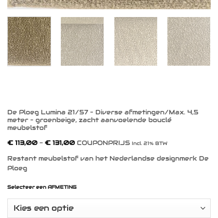
De Ploeg Lumina 21/57 – Diverse afmetingen/Max. 4,5
meter – groenbeige, zacht aanvoelende bouclé
meubelstof
Prijsklasse:
€
113,00
-
€
131,00
COUPONPRIJS
Incl. 21% BTW
€ 113,00
tot
Restant meubelstof van het Nederlandse designmerk De
€ 131,00
Ploeg
Selecteer een AFMETING