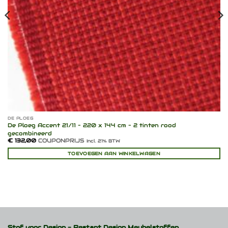
DE PLOEG
De Ploeg Accent 21/11 – 220 x 144 cm – 2 tinten rood
gecombineerd
€
132,00
COUPONPRIJS
Incl. 21% BTW
TOEVOEGEN AAN WINKELWAGEN
Stof voor Design -
Restant Design Meubelstoffen