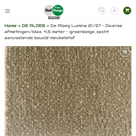
Ga
naar
inhoud
Home
»
DE PLOEG
»
De Ploeg Lumina 21/57 – Diverse
afmetingen/Max. 4,5 meter – groenbeige, zacht
aanvoelende bouclé meubelstof
Toevoegen
aan
verlanglijst