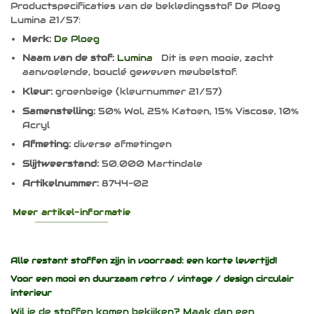
Productspecificaties van de bekledingsstof De Ploeg
Lumina 21/57:
Merk:
De Ploeg
Naam van de stof:
Lumina
Dit is een mooie, zacht
aanvoelende, bouclé geweven meubelstof.
Kleur:
groenbeige (kleurnummer 21/57)
Samenstelling:
50% Wol, 25% Katoen, 15% Viscose, 10%
Acryl
Afmeting:
diverse afmetingen
Slijtweerstand:
50.000 Martindale
Artikelnummer:
8744-02
Meer artikel-informatie
Alle restant stoffen zijn in voorraad: een korte levertijd!
Voor een mooi en duurzaam
retro / vintage / design
circulair
interieur
Wil je de stoffen komen bekijken? Maak dan een