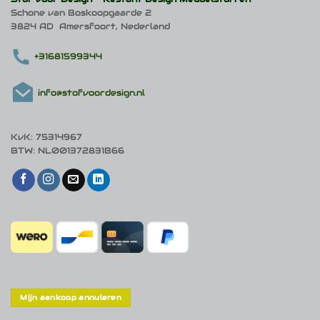
Schone van Boskoopgaarde 2
3824 AD Amersfoort, Nederland
+31681599344
info@stofvoordesign.nl
KvK: 75314967
BTW: NL001372831B66
Mijn aankoop annuleren