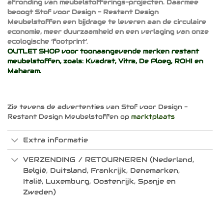
afronding van meubelstofferings-projecten. Daarmee
beoogt Stof voor Design - Restant Design
Meubelstoffen een bijdrage te leveren aan de circulaire
economie, meer duurzaamheid en een verlaging van onze
ecologische ‘footprint’.
OUTLET SHOP voor toonaangevende merken restant
meubelstoffen, zoals:
Kvadrat
,
Vitra
,
De Ploeg
,
ROHI
en
Maharam
.
Zie tevens de advertenties van Stof voor Design -
Restant Design Meubelstoffen op
marktplaats
Extra informatie
VERZENDING / RETOURNEREN (Nederland,
België, Duitsland, Frankrijk, Denemarken,
Italië, Luxemburg, Oostenrijk, Spanje en
Zweden)