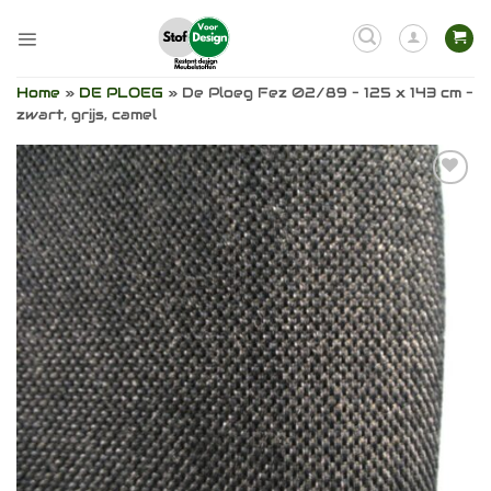
Ga
naar
inhoud
Home
»
DE PLOEG
»
De Ploeg Fez 02/89 – 125 x 143 cm –
zwart, grijs, camel
Toevoegen
aan
verlanglijst