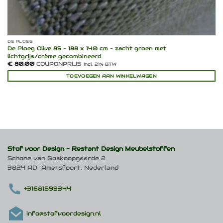
DE PLOEG
De Ploeg Olive 85 – 188 x 140 cm – zacht groen met
lichtgrijs/crème gecombineerd
€
80,00
COUPONPRIJS
Incl. 21% BTW
TOEVOEGEN AAN WINKELWAGEN
Stof voor Design -
Restant Design Meubelstoffen
Schone van Boskoopgaarde 2
3824 AD Amersfoort, Nederland
+31681599344
info@stofvoordesign.nl