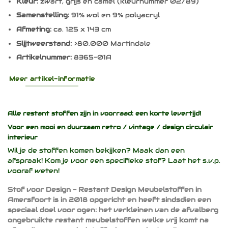
Kleur:
zwart, grijs en camel (kleurnummer 02/89)
Samenstelling:
91% wol en 9% polyacryl
Afmeting:
ca. 125 x 143 cm
Slijtweerstand:
>80.000 Martindale
Artikelnummer:
8365-01A
Meer artikel-informatie
Alle restant stoffen zijn in voorraad: een korte levertijd!
Voor een mooi en duurzaam
retro / vintage / design
circulair
interieur
Wil je de stoffen komen bekijken? Maak dan een
afspraak! Kom je voor een specifieke stof? Laat het s.v.p.
vooraf weten!
Stof voor Design - Restant Design Meubelstoffen in
Amersfoort is in 2018 opgericht en heeft sindsdien een
speciaal doel voor ogen: het verkleinen van de afvalberg
ongebruikte restant meubelstoffen welke vrij komt na