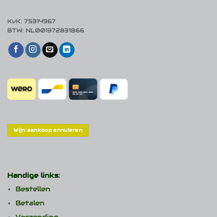
KvK: 75314967
BTW: NL001372831B66
Mijn aankoop annuleren
Handige links:
Bestellen
Betalen