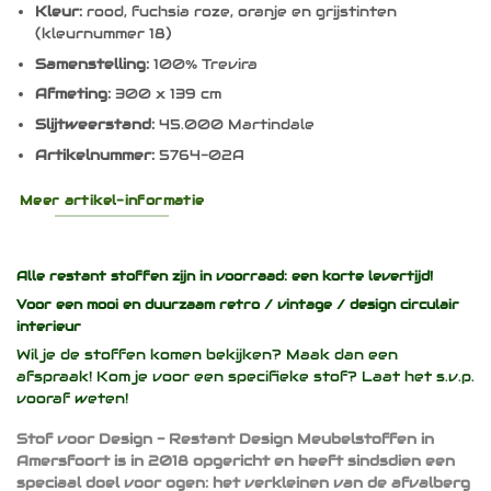
Kleur:
rood, fuchsia roze, oranje en grijstinten
(kleurnummer 18)
Samenstelling:
100% Trevira
Afmeting:
300 x 139 cm
Slijtweerstand:
45.000 Martindale
Artikelnummer:
5764-02A
Meer artikel-informatie
Alle restant stoffen zijn in voorraad: een korte levertijd!
Voor een mooi en duurzaam
retro / vintage / design
circulair
interieur
Wil je de stoffen komen bekijken? Maak dan een
afspraak! Kom je voor een specifieke stof? Laat het s.v.p.
vooraf weten!
Stof voor Design - Restant Design Meubelstoffen in
Amersfoort is in 2018 opgericht en heeft sindsdien een
speciaal doel voor ogen: het verkleinen van de afvalberg