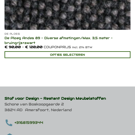
DE PLOEG
De Ploeg Andes 89 – Diverse afmetingen/Max. 3,5 meter –
bruingrijs+zwart
Prijsklasse:
€
90,00
-
€
120,00
COUPONPRIJS
Incl. 21% BTW
€ 90,00
tot
OPTIES SELECTEREN
€ 120,00
Dit
product
heeft
meerdere
variaties.
Deze
optie
kan
Stof voor Design -
Restant Design Meubelstoffen
gekozen
Schone van Boskoopgaarde 2
worden
3824 AD Amersfoort, Nederland
op
de
productpagina
+31681599344