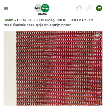
Ga
naar
inhoud
Home
»
DE PLOEG
»
De Ploeg Coll 18 – 300 x 139 cm –
rood, fuchsia roze, grijs en oranje tinten
Toevoegen
aan
verlanglijst