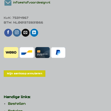
info@stofvoordesign.nl
KvK: 75314967
BTW: NL001372831B66
Mijn aankoop annuleren
Handige links:
Bestellen