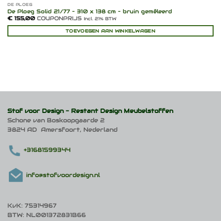
DE PLOEG
De Ploeg Solid 21/77 – 310 x 138 cm – bruin gemêleerd
€
155,00
COUPONPRIJS
Incl. 21% BTW
TOEVOEGEN AAN WINKELWAGEN
Stof voor Design -
Restant Design Meubelstoffen
Schone van Boskoopgaarde 2
3824 AD Amersfoort, Nederland
+31681599344
info@stofvoordesign.nl
KvK: 75314967
BTW: NL001372831B66