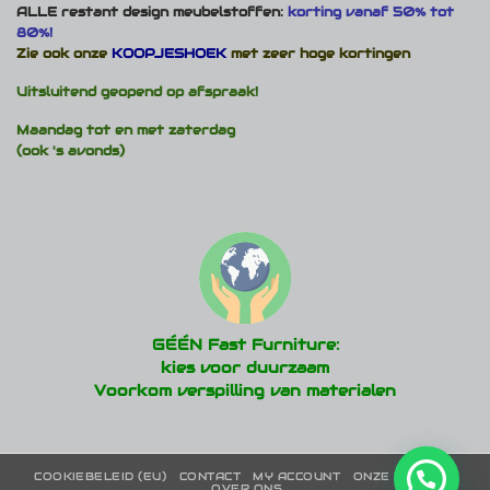
ALLE restant design meubelstoffen:
korting vanaf 50% tot
80%!
Zie ook onze
KOOPJESHOEK
met zeer hoge kortingen
Uitsluitend geopend op afspraak!
Maandag tot en met zaterdag
(ook 's avonds)
GÉÉN Fast Furniture:
kies voor duurzaam
Voorkom verspilling van materialen
COOKIEBELEID (EU)
CONTACT
MY ACCOUNT
ONZE MERKEN
OVER ONS