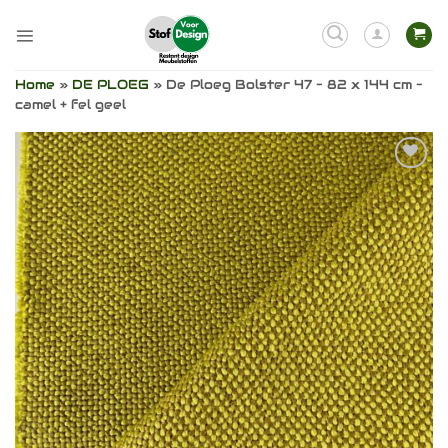
Ga
naar
inhoud
Home
»
DE PLOEG
»
De Ploeg Bolster 47 – 82 x 144 cm –
camel + fel geel
Toevoegen
aan
verlanglijst