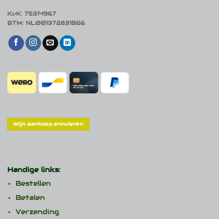
KvK: 75314967
BTW: NL001372831B66
Mijn aankoop annuleren
Handige links:
Bestellen
Betalen
Verzending