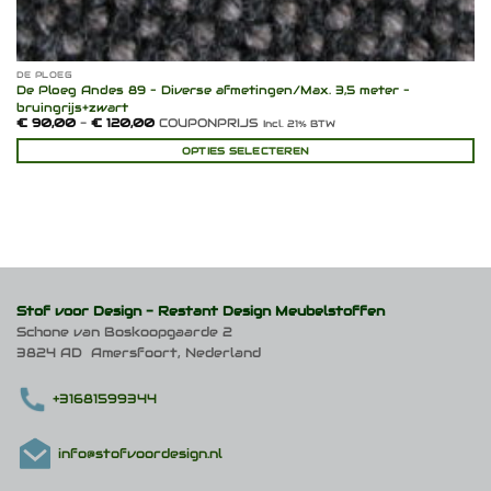
DE PLOEG
De Ploeg Andes 89 – Diverse afmetingen/Max. 3,5 meter –
bruingrijs+zwart
Prijsklasse:
€
90,00
-
€
120,00
COUPONPRIJS
Incl. 21% BTW
€ 90,00
tot
OPTIES SELECTEREN
€ 120,00
Dit
product
heeft
meerdere
variaties.
Deze
optie
kan
Stof voor Design -
Restant Design Meubelstoffen
gekozen
Schone van Boskoopgaarde 2
worden
3824 AD Amersfoort, Nederland
op
de
productpagina
+31681599344
info@stofvoordesign.nl