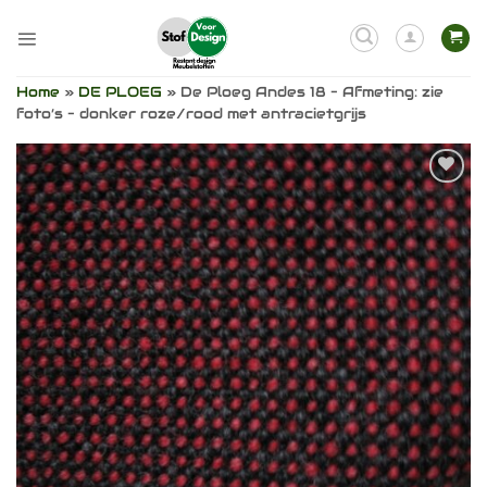
Ga
naar
inhoud
Home
»
DE PLOEG
»
De Ploeg Andes 18 – Afmeting: zie
foto’s – donker roze/rood met antracietgrijs
Toevoegen
aan
verlanglijst