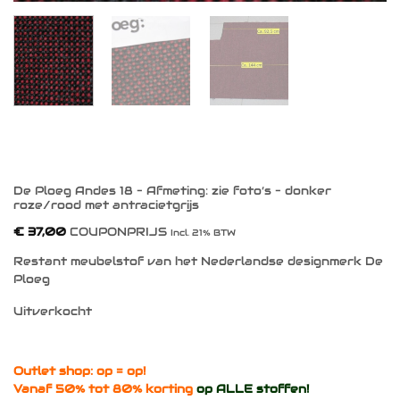
De Ploeg Andes 18 – Afmeting: zie foto’s – donker
roze/rood met antracietgrijs
€
37,00
COUPONPRIJS
Incl. 21% BTW
Restant meubelstof van het Nederlandse designmerk De
Ploeg
Uitverkocht
Outlet shop: op = op!
Vanaf 50% tot 80% korting
op ALLE stoffen!