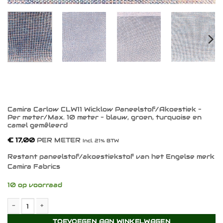
Camira Carlow CLW11 Wicklow Paneelstof/Akoestiek –
Per meter/Max. 10 meter – blauw, groen, turquoise en
camel gemêleerd
€
17,00
PER METER
Incl. 21% BTW
Restant paneelstof/akoestiekstof van het Engelse merk
Camira Fabrics
10 op voorraad
Camira Carlow CLW11 Wicklow Paneelstof/Akoestiek - Per meter/
TOEVOEGEN AAN WINKELWAGEN