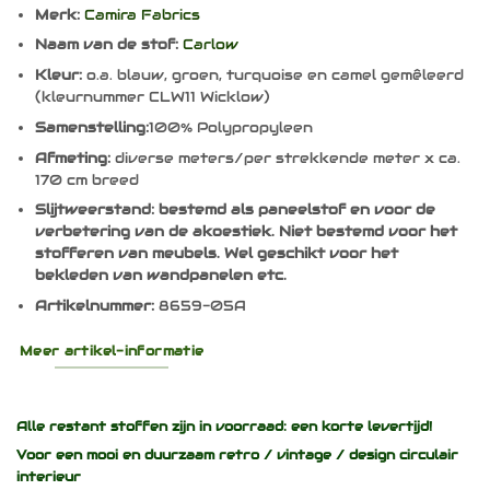
Merk:
Camira Fabrics
Naam van de stof:
Carlow
Kleur:
o.a. blauw, groen, turquoise en camel gemêleerd
(kleurnummer CLW11 Wicklow)
Samenstelling:
100% Polypropyleen
Afmeting:
diverse meters/per strekkende meter x ca.
170 cm breed
Slijtweerstand:
bestemd als paneelstof en voor de
verbetering van de akoestiek. Niet bestemd voor het
stofferen van meubels. Wel geschikt voor het
bekleden van wandpanelen etc.
Artikelnummer:
8659-05A
Meer artikel-informatie
Alle restant stoffen zijn in voorraad: een korte levertijd!
Voor een mooi en duurzaam
retro / vintage / design
circulair
interieur