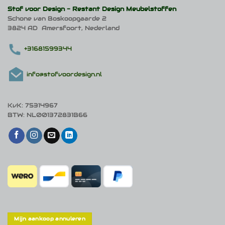
Stof voor Design -
Restant Design Meubelstoffen
Schone van Boskoopgaarde 2
3824 AD Amersfoort, Nederland
+31681599344
info@stofvoordesign.nl
KvK: 75314967
BTW: NL001372831B66
Mijn aankoop annuleren