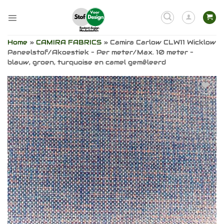
Ga
naar
inhoud
Home
»
CAMIRA FABRICS
»
Camira Carlow CLW11 Wicklow
Paneelstof/Akoestiek – Per meter/Max. 10 meter –
blauw, groen, turquoise en camel gemêleerd
Toevoegen
aan
verlanglijst