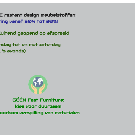
Deze
optie
 restant design meubelstoffen:
kan
ting vanaf 50% tot 80%!
gekozen
worden
luitend geopend op afspraak!
op
de
ndag tot en met zaterdag
productpagina
 's avonds)
GÉÉN Fast Furniture:
kies voor duurzaam
oorkom verspilling van materialen