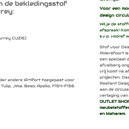
n de bekledingsstof
Voor een mo
rey:
design
circul
Wil je de sto
afspraak! Kom
s.v.p. vooraf 
urrey CUZ1E)
Stof voor Des
Amersfoort is
een speciaal 
afvalberg ong
vrij komt na 
projecten. Da
der andere Artifort toegepast voor
Restant Desig
 Tulip, Jima, Beso, Apollo, F154-F156
aan de circul
verlaging van 
OUTLET SHOP 
meubelstoffen
en
Maharam
.