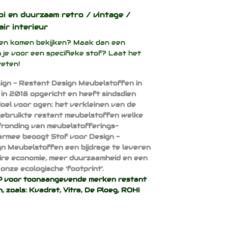
oi en duurzaam
retro / vintage /
air interieur
ffen komen bekijken? Maak dan een
 je voor een specifieke stof? Laat het
weten!
ign - Restant Design Meubelstoffen in
 in 2018 opgericht en heeft sindsdien
doel voor ogen: het verkleinen van de
ebruikte restant meubelstoffen welke
afronding van meubelstofferings-
armee beoogt Stof voor Design -
n Meubelstoffen een bijdrage te leveren
aire economie, meer duurzaamheid en een
onze ecologische ‘footprint’.
voor toonaangevende merken restant
, zoals:
Kvadrat
,
Vitra
,
De Ploeg
,
ROHI