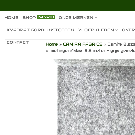
Ga
naar
inhoud
HOME
SHOP
ONZE MERKEN
KVADRAT GORDIJNSTOFFEN
VLOERKLEDEN
OVER
CONTACT
Home
»
CAMIRA FABRICS
»
Camira Blaz
afmetingen/Max. 9,5 meter – grijs gemêl