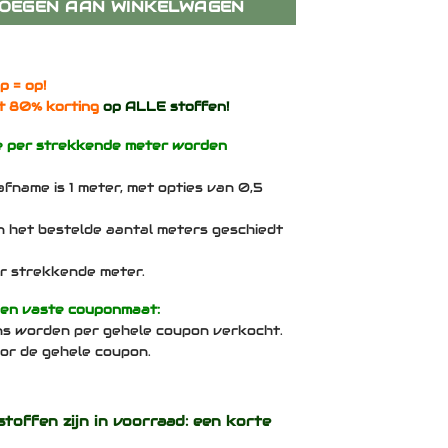
OEGEN AAN WINKELWAGEN
p = op!
t 80% korting
op ALLE stoffen!
e per strekkende meter worden
afname is 1 meter, met opties van 0,5
n het bestelde aantal meters geschiedt
per strekkende meter.
een vaste couponmaat:
ns worden per gehele coupon verkocht.
voor de gehele coupon.
stoffen zijn in voorraad: een korte