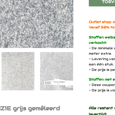
TOEV
Outlet shop: o
Vanaf 50% to
Stoffen welk
verkocht:
- De minimale 
meter extra.
- Levering va
aan één stuk.
- De prijs is 
Stoffen met 
- Deze coupo
- De prijs is 
Z1E grijs gemêleerd
Alle restant 
levertijd!