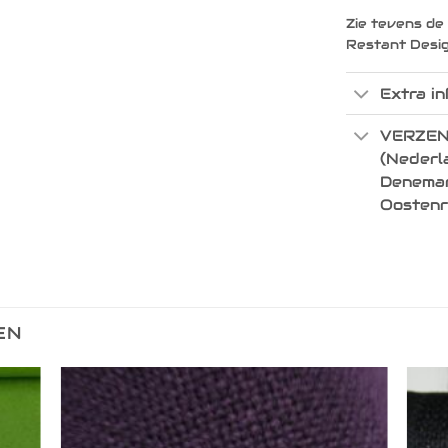
Zie tevens de
Restant Desi
Extra in
VERZEN
(Nederla
Denemark
Oostenr
EN
egen
Toevoegen
n
aan
lijst
verlanglijst