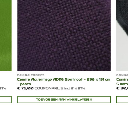
CAMIRA FABRICS
CAMIRA
Camira Advantage AD116 Beetroot – 298 x 131 cm
Camir
– paars
5 met
€
75,00
COUPONPRIJS
€
30,
 BTW
Incl. 21% BTW
TOEVOEGEN AAN WINKELWAGEN