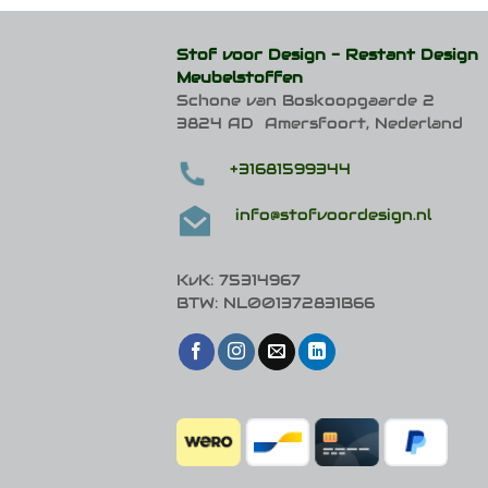
Deze
optie
Stof voor Design -
Restant Design
kan
Meubelstoffen
gekozen
Schone van Boskoopgaarde 2
worden
op
3824 AD Amersfoort, Nederland
de
productpagina
+31681599344
info@stofvoordesign.nl
KvK: 75314967
BTW: NL001372831B66