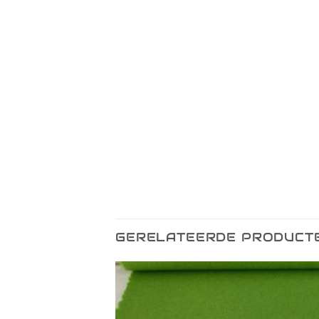
GERELATEERDE PRODUCT
Toevoegen
Toevo
aan
aa
verlanglijst
verlang