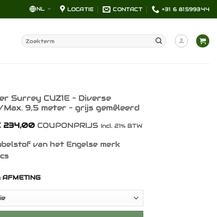
NL
LOCATIE
CONTACT
+31 6 81599344
Zoeken
naar:
er Surrey CUZ1E – Diverse
Max. 9,5 meter – grijs gemêleerd
Prijsklasse:
€
234,00
COUPONPRIJS
Incl. 21% BTW
€ 47,00
tot
belstof van het Engelse merk
€ 234,00
ics
n AFMETING