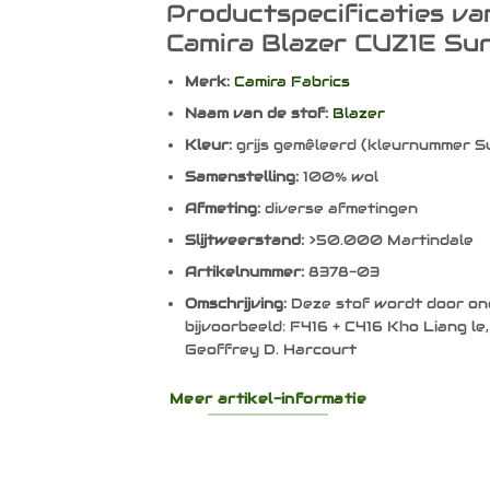
Productspecificaties va
Camira Blazer CUZ1E Sur
Merk:
Camira Fabrics
Naam van de stof:
Blazer
Kleur:
grijs gemêleerd (kleurnummer S
Samenstelling:
100% wol
Afmeting:
diverse afmetingen
Slijtweerstand:
>50.000 Martindale
Artikelnummer:
8378-03
Omschrijving:
Deze stof wordt door on
bijvoorbeeld: F416 + C416 Kho Liang le,
Geoffrey D. Harcourt
Meer artikel-informatie