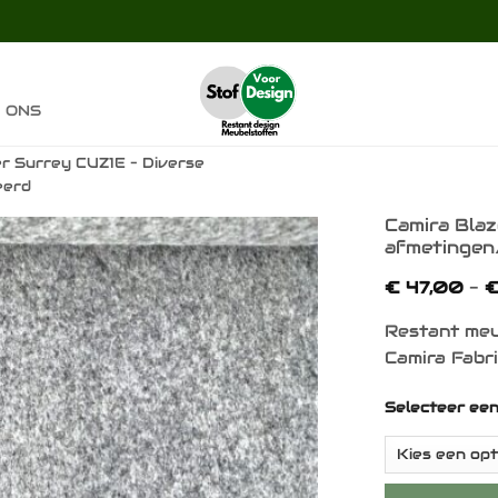
 ONS
er Surrey CUZ1E – Diverse
eerd
Camira Blaz
afmetingen/
Toevoegen
€
47,00
-
aan
verlanglijst
Restant meu
Camira Fabr
Selecteer ee