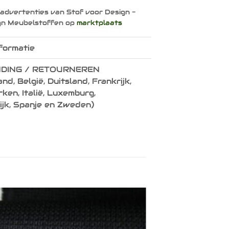
 advertenties van Stof voor Design -
gn Meubelstoffen op
marktplaats
formatie
DING / RETOURNEREN
nd, België, Duitsland, Frankrijk,
en, Italië, Luxemburg,
ijk, Spanje en Zweden)
Toevoegen
aan
verlanglijst