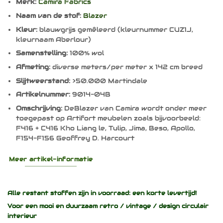
Merk:
Camira Fabrics
Naam van de stof:
Blazer
Kleur:
blauwgrijs gemêleerd (kleurnummer CUZ1J,
kleurnaam Aberlour)
Samenstelling:
100% wol
Afmeting:
diverse meters/per meter x 142 cm breed
Slijtweerstand:
>50.000 Martindale
Artikelnummer:
9014-04B
Omschrijving:
DeBlazer van Camira wordt onder meer
toegepast op Artifort meubelen zoals bijvoorbeeld:
F416 + C416 Kho Liang le, Tulip, Jima, Beso, Apollo,
F154-F156 Geoffrey D. Harcourt
Meer artikel-informatie
Alle restant stoffen zijn in voorraad: een korte levertijd!
Voor een mooi en duurzaam
retro / vintage / design
circulair
interieur