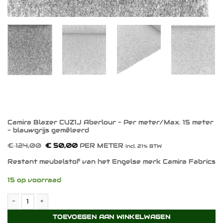
Camira Blazer CUZ1J Aberlour – Per meter/Max. 15 meter
– blauwgrijs gemêleerd
Oorspronkelijke
Huidige
€
124,00
€
50,00
PER METER
Incl. 21% BTW
prijs
prijs
was:
is:
Restant meubelstof van het Engelse merk Camira Fabrics
€ 124,00.
€ 50,00.
15 op voorraad
Camira Blazer CUZ1J Aberlour - Per meter/Max. 15 meter - blauw
TOEVOEGEN AAN WINKELWAGEN