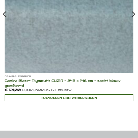
CAMIRA FABRICS
Camira Blazer Plymouth CUZ1R – 242 x 146 cm – zacht blauw
gemêleerd
€
121,00
COUPONPRIJS
Incl. 21% BTW
TOEVOEGEN AAN WINKELWAGEN