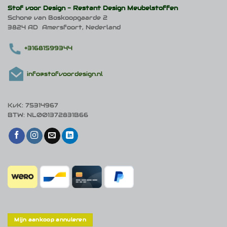
Stof voor Design -
Restant Design Meubelstoffen
Schone van Boskoopgaarde 2
3824 AD Amersfoort, Nederland
+31681599344
info@stofvoordesign.nl
KvK: 75314967
BTW: NL001372831B66
Mijn aankoop annuleren