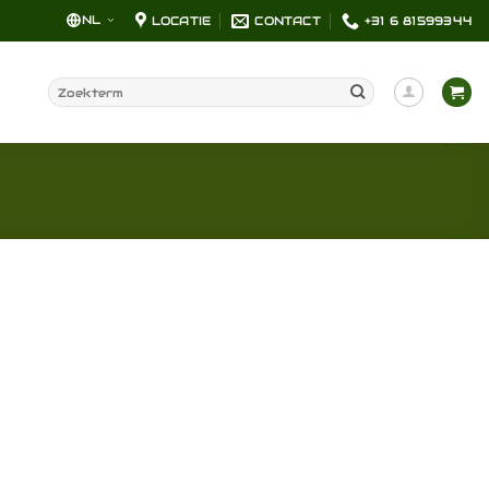
NL
LOCATIE
CONTACT
+31 6 81599344
Zoeken
naar: