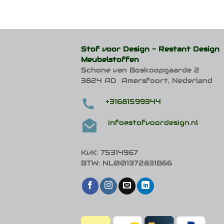
Stof voor Design -
Restant Design
Meubelstoffen
Schone van Boskoopgaarde 2
3824 AD Amersfoort, Nederland
+31681599344
info@stofvoordesign.nl
KvK: 75314967
BTW: NL001372831B66