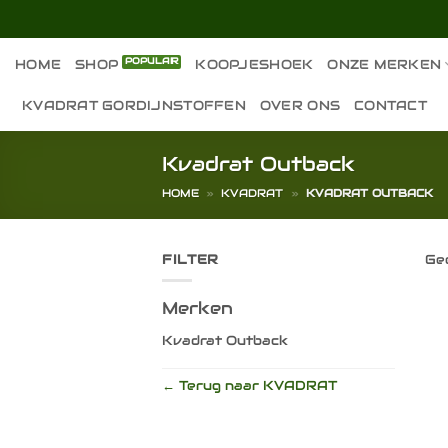
Ga
naar
inhoud
HOME
SHOP
KOOPJESHOEK
ONZE MERKEN
KVADRAT GORDIJNSTOFFEN
OVER ONS
CONTACT
Kvadrat Outback
HOME
»
KVADRAT
»
KVADRAT OUTBACK
FILTER
Gee
Merken
Kvadrat Outback
← Terug naar KVADRAT