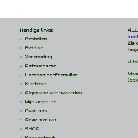
Handige links:
ALLE
kor
Bestellen
Zie
Betalen
hog
Verzending
Uits
Retourneren
Maa
Herroepingsformulier
(ook
Klachten
Algemene voorwaarden
Mijn account
Over ons
Onze merken
SHOP
Koopjeshoek