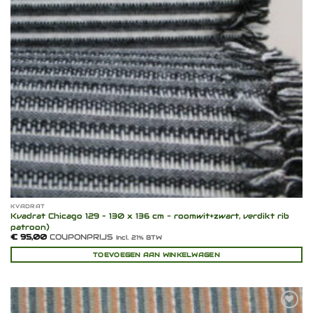
KVADRAT
Kvadrat Chicago 129 – 130 x 136 cm – roomwit+zwart, verdikt rib
patroon)
€
95,00
COUPONPRIJS
Incl. 21% BTW
TOEVOEGEN AAN WINKELWAGEN