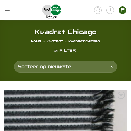
Ga
naar
inhoud
Kvadrat Chicago
HOME
»
KVADRAT
»
KVADRAT CHICAGO
FILTER
Toevoegen
aan
verlanglijst