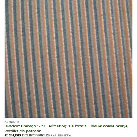
Toevoegen
aan
verlanglijst
KVADRAT
Kvadrat Chicago 529 – Afmeting: zie foto’s – blauw creme oranje,
verdikt rib patroon
€
54,00
COUPONPRIJS
Incl. 21% BTW