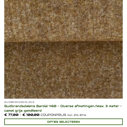
GUDBRANDSDALENS
Gudbrandsdalens Bardal 460 – Diverse afmetingen/Max. 3 meter –
camel grijs gemêleerd
Prijsklasse:
€
77,00
-
€
100,00
COUPONPRIJS
Incl. 21% BTW
€ 77,00
tot
OPTIES SELECTEREN
€ 100,00