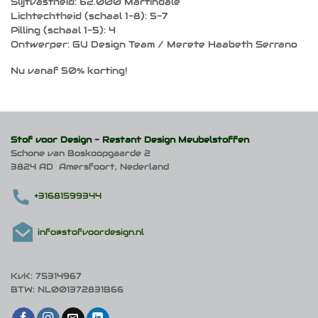
Slijtvastheid: 62.000 Martindale
Lichtechtheid (schaal 1-8): 5-7
Pilling (schaal 1-5): 4
Ontwerper: GU Design Team / Merete Haabeth Serrano
Nu vanaf 50% korting!
Stof voor Design -
Restant Design Meubelstoffen
Schone van Boskoopgaarde 2
3824 AD Amersfoort, Nederland
+31681599344
info@stofvoordesign.nl
KvK: 75314967
BTW: NL001372831B66