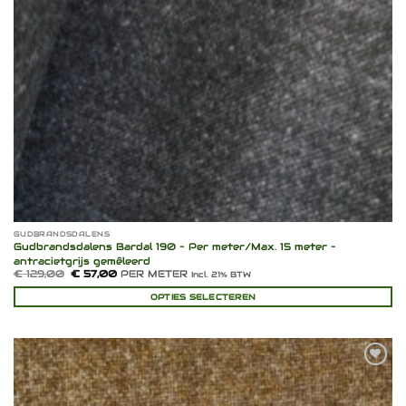
GUDBRANDSDALENS
Gudbrandsdalens Bardal 190 – Per meter/Max. 15 meter –
antracietgrijs gemêleerd
Oorspronkelijke
Huidige
€
129,00
€
57,00
PER METER
Incl. 21% BTW
prijs
prijs
was:
is:
OPTIES SELECTEREN
€ 129,00.
€ 57,00.
Toevoegen
aan
verlanglijst