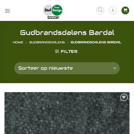
Ga
naar
inhoud
Gudbrandsdalens Bardal
HOME
»
GUDBRANDSDALENS
»
GUDBRANDSDALENS BARDAL
FILTER
Toevoegen
aan
verlanglijst