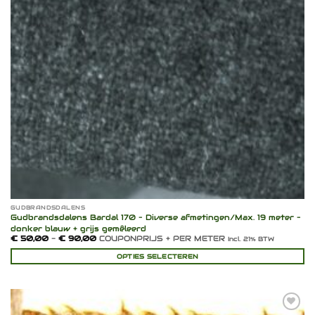
GUDBRANDSDALENS
Gudbrandsdalens Bardal 170 – Diverse afmetingen/Max. 19 meter –
donker blauw + grijs gemêleerd
Prijsklasse:
€
50,00
-
€
90,00
COUPONPRIJS + PER METER
Incl. 21% BTW
€ 50,00
tot
OPTIES SELECTEREN
€ 90,00
Dit
product
heeft
meerdere