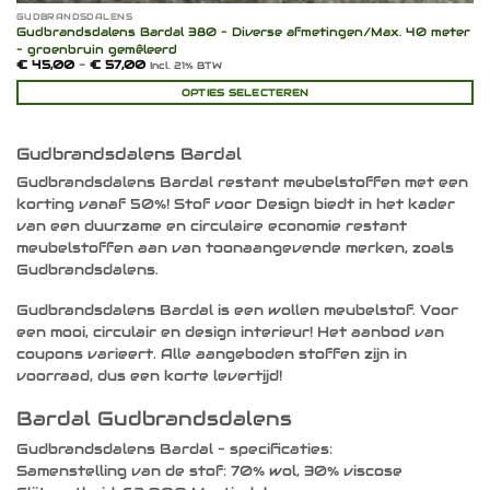
GUDBRANDSDALENS
Gudbrandsdalens Bardal 380 – Diverse afmetingen/Max. 40 meter
– groenbruin gemêleerd
Prijsklasse:
€
45,00
-
€
57,00
Incl. 21% BTW
€ 45,00
tot
OPTIES SELECTEREN
€ 57,00
Dit
product
heeft
Gudbrandsdalens Bardal
meerdere
Gudbrandsdalens Bardal restant meubelstoffen met een
variaties.
korting vanaf 50%! Stof voor Design biedt in het kader
Deze
optie
van een duurzame en circulaire economie restant
kan
meubelstoffen aan van toonaangevende merken, zoals
gekozen
Gudbrandsdalens.
worden
op
Gudbrandsdalens Bardal is een wollen meubelstof. Voor
de
een mooi, circulair en design interieur! Het aanbod van
productpagina
coupons varieert. Alle aangeboden stoffen zijn in
voorraad, dus een korte levertijd!
Bardal Gudbrandsdalens
Gudbrandsdalens Bardal – specificaties:
Samenstelling van de stof: 70% wol, 30% viscose