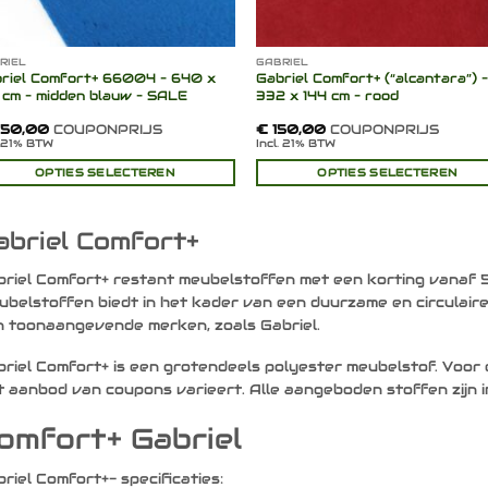
RIEL
GABRIEL
riel Comfort+ 66004 – 640 x
Gabriel Comfort+ (“alcantara”) 
 cm – midden blauw – SALE
332 x 144 cm – rood
50,00
COUPONPRIJS
€
150,00
COUPONPRIJS
. 21% BTW
Incl. 21% BTW
OPTIES SELECTEREN
OPTIES SELECTEREN
abriel Comfort+
riel Comfort+ restant meubelstoffen met een korting vanaf 
belstoffen biedt in het kader van een duurzame en circulair
 toonaangevende merken, zoals Gabriel.
riel Comfort+ is een grotendeels polyester meubelstof. Voor ee
 aanbod van coupons varieert. Alle aangeboden stoffen zijn in
omfort+ Gabriel
riel Comfort+- specificaties: