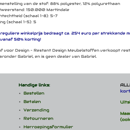
enstelling van de stof: 88% polyester, 12% polyurethaan
jtweerstand: 150.000 Martindale
htechtheid (schaal 1-8): 5-7
ling (schaal 1-5): 5
reguliere winkelprijs bedraagt ca. 254 euro per strekkende m
vanaf 50% korting!
f voor Design – Restant Design Meubelstoffen verkoopt res
ronder Gabriel, en is geen dealer van Gabriel.
Handige links:
ALLE
kor
Bestellen
Betalen
Uits
Verzending
Maa
Retourneren
(ook
Herroepingsformulier