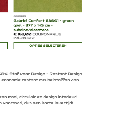
GABRIEL
–
Gabriel Comfort 68001 – groen
geel – 377 x 145 cm –
suèdine/alcantara
€
169,00
COUPONPRIJS
Incl. 21% BTW
OPTIES SELECTEREN
50%! Stof voor Design – Restant Design
e economie restant meubelstoffen aan
n mooi, circulair en design interieur!
 voorraad, dus een korte levertijd!