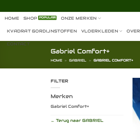
Ga
naar
inhoud
HOME
SHOP
ONZE MERKEN
KVADRAT GORDIJNSTOFFEN
VLOERKLEDEN
OVER
CONTACT
Gabriel Comfort+
HOME
»
GABRIEL
»
GABRIEL COMFORT+
FILTER
Merken
Gabriel Comfort+
← Terug naar GABRIEL