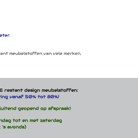
eter.
tant meubelstoffen van vele merken,
 restant design meubelstoffen:
ting vanaf 50% tot 80%!
luitend geopend op afspraak!
ndag tot en met zaterdag
 's avonds)