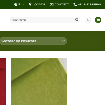
NL
LOCATIE
CONTACT
+31 6 81599344
Zoeken
naar:
en
Toevoegen
aan
jst
verlanglijst