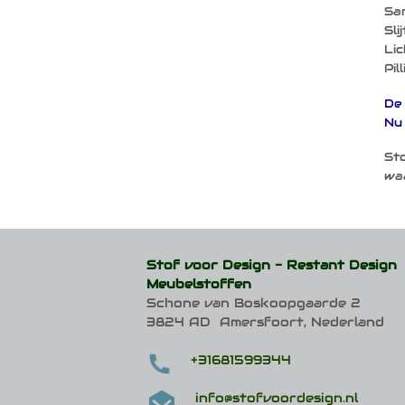
Sam
Sli
Lic
Pil
De 
Nu 
Sto
waa
Stof voor Design -
Restant Design
Meubelstoffen
Schone van Boskoopgaarde 2
3824 AD Amersfoort, Nederland
+31681599344
info@stofvoordesign.nl