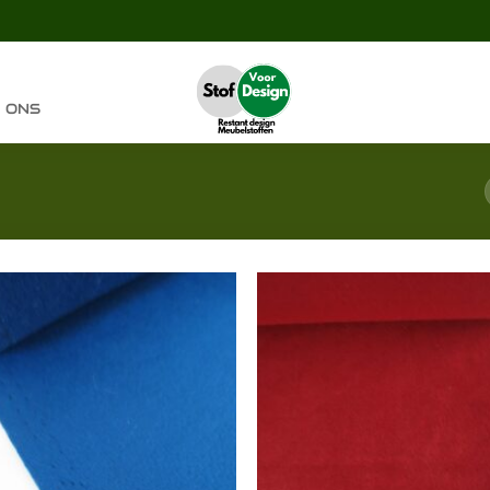
 ONS
Toevoegen
Toevoeg
aan
aan
verlanglijst
verlangli