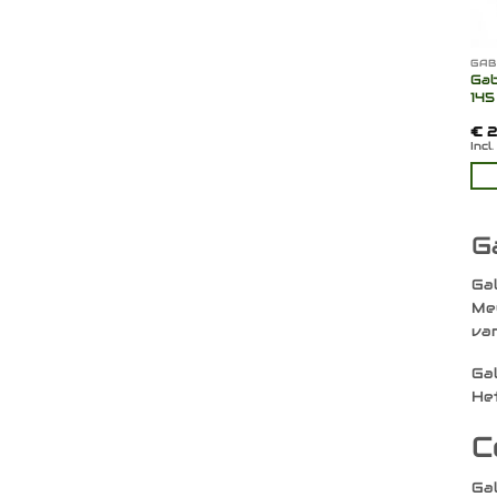
GAB
Gab
145
€
2
Incl
G
Gab
Meu
van
Gab
Het
C
Gab