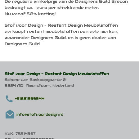
De reguliere winkelprijs van de Designers Guild Brecon
bedraagt ca. euro per strekkende meter.
Nu vanaf 50% korting!
Stof voor Design – Restant Design Meubelstoffen
verkoopt restant meubelstoffen van vele merken,
waaronder Designers Guild, en is geen dealer van
Designers Guild
Stof voor Design -
Restant Design Meubelstoffen
Schone van Boskoopgaarde 2
3824 AD Amersfoort, Nederland
+31681599344
info@stofvoordesign.nl
KvK: 75314967