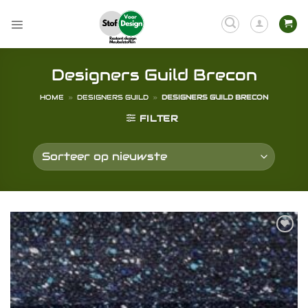
Ga
naar
inhoud
Designers Guild Brecon
HOME
»
DESIGNERS GUILD
»
DESIGNERS GUILD BRECON
FILTER
Toevoegen
aan
verlanglijst