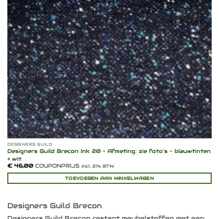
DESIGNERS GUILD
Designers Guild Brecon Ink 20 – Afmeting: zie foto’s – blauwtinten
+ wit
€
46,00
COUPONPRIJS
Incl. 21% BTW
TOEVOEGEN AAN WINKELWAGEN
Designers Guild Brecon
Designers Guild Brecon restant meubelstoffen met een