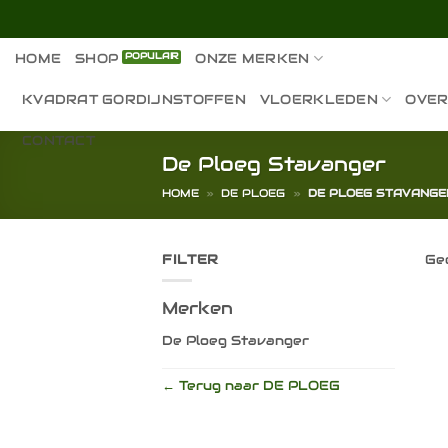
Ga
naar
inhoud
HOME
SHOP
ONZE MERKEN
KVADRAT GORDIJNSTOFFEN
VLOERKLEDEN
OVER
CONTACT
De Ploeg Stavanger
HOME
»
DE PLOEG
»
DE PLOEG STAVANGE
FILTER
Gee
Merken
De Ploeg Stavanger
← Terug naar DE PLOEG