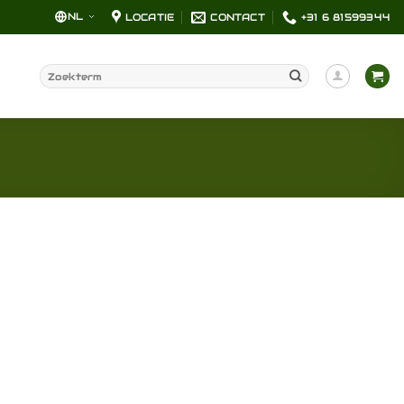
NL
LOCATIE
CONTACT
+31 6 81599344
Zoeken
naar: