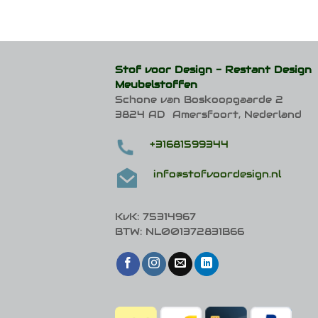
Stof voor Design -
Restant Design
Meubelstoffen
Schone van Boskoopgaarde 2
3824 AD Amersfoort, Nederland
+31681599344
info@stofvoordesign.nl
KvK: 75314967
BTW: NL001372831B66