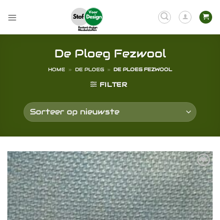
Ga
naar
inhoud
De Ploeg Fezwool
HOME
»
DE PLOEG
»
DE PLOEG FEZWOOL
FILTER
Toevoegen
aan
verlanglijst