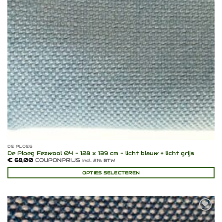
DE PLOEG
De Ploeg Fezwool 04 – 128 x 139 cm – licht blauw + licht grijs
€
68,00
COUPONPRIJS
Incl. 21% BTW
OPTIES SELECTEREN
Toevoegen
aan