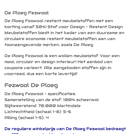
Dit
product
heeft
De Ploeg Fezwool
meerdere
De Ploeg Fezwool restant meubelstoffen met een
variaties.
korting vanaf 50%! Stof voor Design – Restant Design
Deze
optie
Meubelstoffen biedt in het kader van een duurzame en
kan
circulaire economie restant meubelstoffen aan van
gekozen
toonaangevende merken, zoals De Ploeg.
worden
op
De Ploeg Fezwool is een wollen meubelstof. Voor een
de
mooi, circulair en design interieur! Het aanbod van
productpagina
coupons varieert. Alle aangeboden stoffen zijn in
voorraad, dus een korte levertijd!
Fezwool De Ploeg
De Ploeg Fezwool – specificaties:
Samenstelling van de stof: 100% scheerwol
Slijtweerstand: 70.000 Martindale
Lichtechtheid (schaal 1-8): 5-6
Pilling (schaal 1-5): 4
De reguliere winkelprijs van De Ploeg Fezwool bedraagt