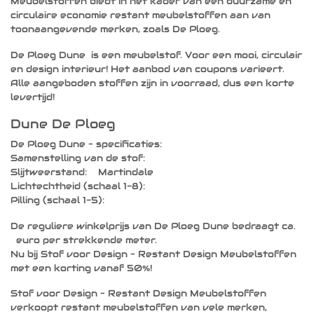
Meubelstoffen biedt in het kader van een duurzame en
kan
circulaire economie restant meubelstoffen aan van
gekozen
toonaangevende merken, zoals De Ploeg.
worden
op
De Ploeg Dune is een meubelstof. Voor een mooi, circulair
de
en design interieur! Het aanbod van coupons varieert.
productpagina
Alle aangeboden stoffen zijn in voorraad, dus een korte
levertijd!
Dune De Ploeg
De Ploeg Dune – specificaties:
Samenstelling van de stof:
Slijtweerstand: Martindale
Lichtechtheid (schaal 1-8):
Pilling (schaal 1-5):
De reguliere winkelprijs van De Ploeg Dune bedraagt ca.
euro per strekkende meter.
Nu bij Stof voor Design – Restant Design Meubelstoffen
met een korting vanaf 50%!
Stof voor Design – Restant Design Meubelstoffen
verkoopt restant meubelstoffen van vele merken,