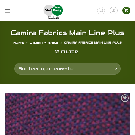
Ga
naar
inhoud
Camira Fabrics Main Line Plus
HOME
»
CAMIRA FABRICS
»
CAMIRA FABRICS MAIN LINE PLUS
FILTER
Toevoegen
aan
verlanglijst