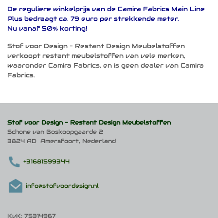
De reguliere winkelprijs van de Camira Fabrics Main Line
Plus bedraagt ca. 79 euro per strekkende meter.
Nu vanaf 50% korting!
Stof voor Design – Restant Design Meubelstoffen
verkoopt restant meubelstoffen van vele merken,
waaronder Camira Fabrics, en is geen dealer van Camira
Fabrics.
Stof voor Design -
Restant Design Meubelstoffen
Schone van Boskoopgaarde 2
3824 AD Amersfoort, Nederland
+31681599344
info@stofvoordesign.nl
KvK: 75314967