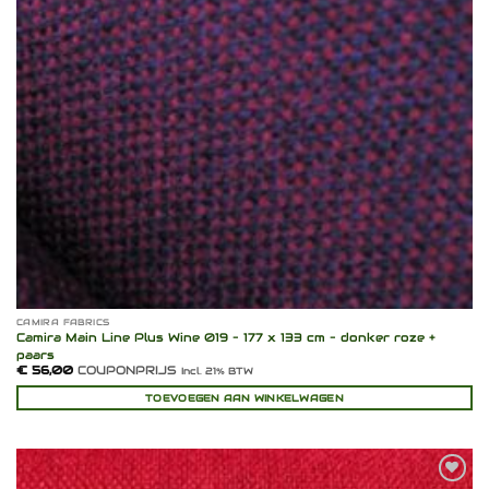
CAMIRA FABRICS
Camira Main Line Plus Wine 019 – 177 x 133 cm – donker roze +
paars
€
56,00
COUPONPRIJS
Incl. 21% BTW
TOEVOEGEN AAN WINKELWAGEN