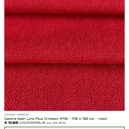
Toevoegen
aan
verlanglijst
CAMIRA FABRICS
Camira Main Line Plus Crimson IF116 – 170 x 132 cm – rood
€
51,00
COUPONPRIJS
Incl. 21% BTW