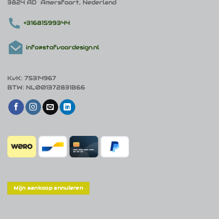
3824 AD Amersfoort, Nederland
+31681599344
info@stofvoordesign.nl
KvK: 75314967
BTW: NL001372831B66
Mijn aankoop annuleren