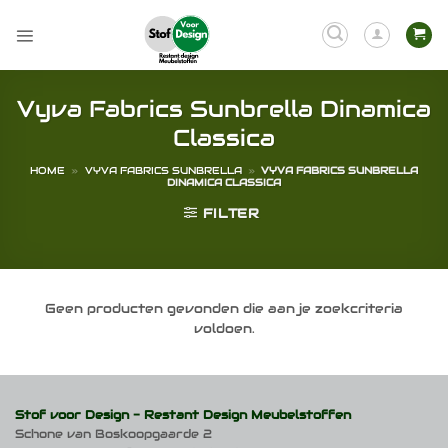
Ga
naar
inhoud
Vyva Fabrics Sunbrella Dinamica
Classica
HOME
»
VYVA FABRICS SUNBRELLA
»
VYVA FABRICS SUNBRELLA
DINAMICA CLASSICA
FILTER
Geen producten gevonden die aan je zoekcriteria
voldoen.
Stof voor Design -
Restant Design Meubelstoffen
Schone van Boskoopgaarde 2