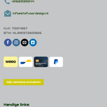
+31681599344
info@stofvoordesign.nl
KvK: 75314967
BTW: NL001372831B66
Mijn aankoop annuleren
Handige links: