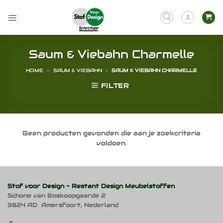
Ga
naar
inhoud
Saum & Viebahn Charmelle
HOME
»
SAUM & VIEBAHN
»
SAUM & VIEBAHN CHARMELLE
FILTER
Geen producten gevonden die aan je zoekcriteria
voldoen.
Stof voor Design -
Restant Design Meubelstoffen
Schone van Boskoopgaarde 2
3824 AD Amersfoort, Nederland