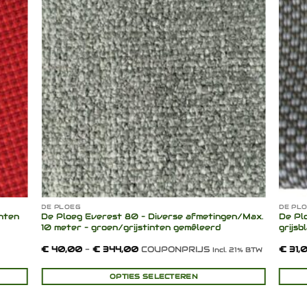
egen
Toevoegen
n
aan
lijst
verlanglijst
DE PLOEG
DE PL
inten
De Ploeg Everest 80 – Diverse afmetingen/Max.
De Plo
10 meter – groen/grijstinten gemêleerd
grijsb
Prijsklasse:
€
40,00
-
€
344,00
COUPONPRIJS
€
31,
Incl. 21% BTW
€ 40,00
tot
€ 344,00
OPTIES SELECTEREN
Dit
product