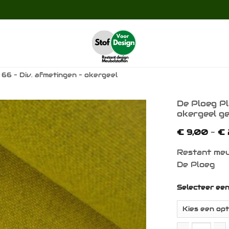
66 – Div. afmetingen – okergeel
De Ploeg Pl
okergeel g
Toevoegen
€
9,00
-
€
aan
verlanglijst
Restant meu
De Ploeg
Selecteer ee