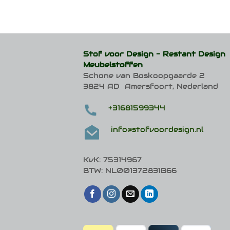
Stof voor Design -
Restant Design
Meubelstoffen
Schone van Boskoopgaarde 2
3824 AD Amersfoort, Nederland
+31681599344
info@stofvoordesign.nl
KvK: 75314967
BTW: NL001372831B66