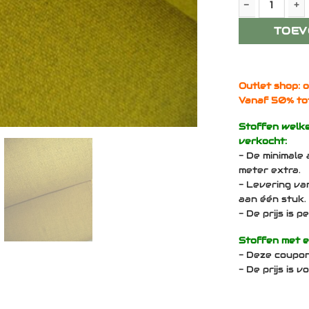
De Ploeg Plo
TOEV
Outlet shop: o
Vanaf 50% to
Stoffen welk
verkocht:
- De minimale 
meter extra.
- Levering va
aan één stuk.
- De prijs is 
Stoffen met 
- Deze coupo
- De prijs is 