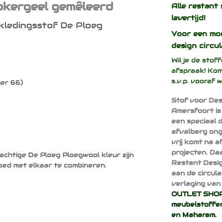
okergeel gemêleerd
Alle restant 
levertijd!
kledingsstof De Ploeg
Voor een mo
design
circul
Wil je de sto
afspraak! Kom
s.v.p. vooraf 
er 66)
Stof voor Des
Amersfoort is
een speciaal 
afvalberg ong
vrij komt na 
projecten. Da
achtige De Ploeg Ploegwool kleur zijn
Restant Desig
oed met elkaar te combineren.
aan de circul
verlaging van 
OUTLET SHOP 
meubelstoffen
en
Maharam
.