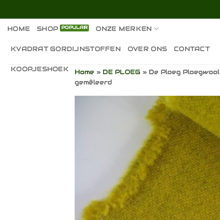
Ga
naar
inhoud
HOME
SHOP
ONZE MERKEN
KVADRAT GORDIJNSTOFFEN
OVER ONS
CONTACT
KOOPJESHOEK
Home
»
DE PLOEG
»
De Ploeg Ploegwool 
gemêleerd