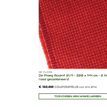
Toevoegen
Toevo
aan
aa
verlanglijst
verlang
DE PLOEG
 – Diverse
De Ploeg Accent 21/11 – 220 x 144 cm – 2 t
 beige+roomwit
rood gecombineerd
sse:
NPRIJS
€
132,00
COUPONPRIJS
Incl. 21% BTW
Incl. 21% BTW
0
00
CTEREN
TOEVOEGEN AAN WINKELWAGEN