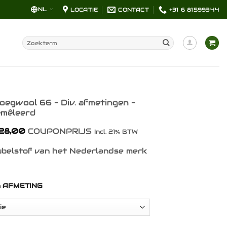
NL
LOCATIE
CONTACT
+31 6 81599344
Zoeken
naar:
oegwool 66 – Div. afmetingen –
emêleerd
Prijsklasse:
28,00
COUPONPRIJS
Incl. 21% BTW
€ 9,00
tot
belstof van het Nederlandse merk
€ 28,00
n AFMETING