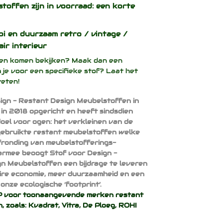
stoffen zijn in voorraad: een korte
oi en duurzaam
retro / vintage /
air interieur
ffen komen bekijken? Maak dan een
 je voor een specifieke stof? Laat het
weten!
ign - Restant Design Meubelstoffen in
 in 2018 opgericht en heeft sindsdien
doel voor ogen: het verkleinen van de
ebruikte restant meubelstoffen welke
afronding van meubelstofferings-
armee beoogt Stof voor Design -
n Meubelstoffen een bijdrage te leveren
aire economie, meer duurzaamheid en een
onze ecologische ‘footprint’.
voor toonaangevende merken restant
, zoals:
Kvadrat
,
Vitra
,
De Ploeg
,
ROHI