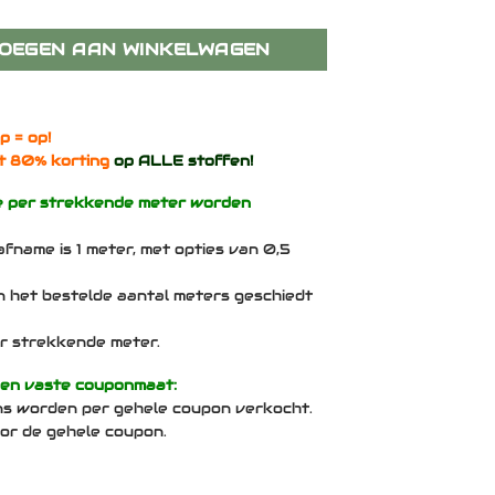
egwool 66 - Div. afmetingen - okergeel gemêleerd aantal
OEGEN AAN WINKELWAGEN
p = op!
t 80% korting
op ALLE stoffen!
e per strekkende meter worden
afname is 1 meter, met opties van 0,5
n het bestelde aantal meters geschiedt
per strekkende meter.
een vaste couponmaat:
ns worden per gehele coupon verkocht.
voor de gehele coupon.