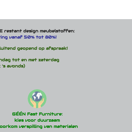
heeft
meerdere
variaties.
Deze
optie
 restant design meubelstoffen:
kan
ting vanaf 50% tot 80%!
gekozen
worden
luitend geopend op afspraak!
op
de
ndag tot en met zaterdag
productpagina
 's avonds)
GÉÉN Fast Furniture:
kies voor duurzaam
oorkom verspilling van materialen