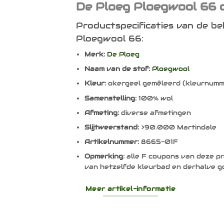
De Ploeg Ploegwool 66 
Productspecificaties van de be
Ploegwool 66:
Merk:
De Ploeg
Naam van de stof:
Ploegwool
Kleur:
okergeel gemêleerd (kleurnumm
Samenstelling:
100% wol
Afmeting:
diverse afmetingen
Slijtweerstand:
>90.000 Martindale
Artikelnummer:
8665-01F
Opmerking:
alle F coupons van deze pr
van hetzelfde kleurbad en derhalve g
Meer artikel-informatie