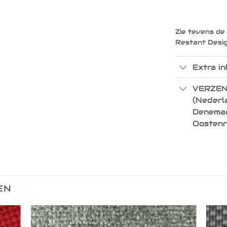
Zie tevens de
Restant Desi
Extra in
VERZEN
(Nederla
Denemark
Oostenr
EN