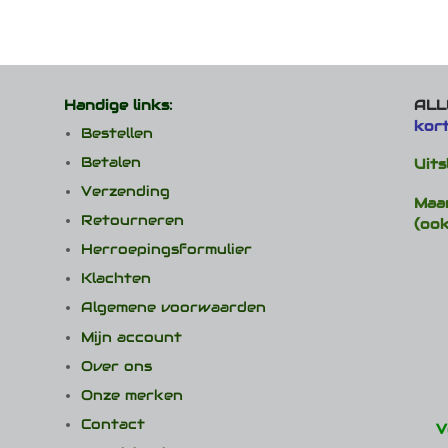
heeft
meerdere
variaties.
Deze
optie
Handige links:
ALLE
kan
kor
gekozen
Bestellen
worden
Betalen
Uits
op
de
Verzending
Maa
productpagina
Retourneren
(ook
Herroepingsformulier
Klachten
Algemene voorwaarden
Mijn account
Over ons
Onze merken
Contact
V