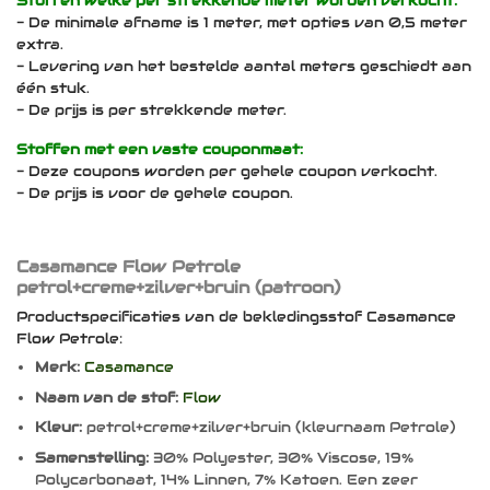
Stoffen welke per strekkende meter worden verkocht:
- De minimale afname is 1 meter, met opties van 0,5 meter
extra.
- Levering van het bestelde aantal meters geschiedt aan
één stuk.
- De prijs is per strekkende meter.
Stoffen met een vaste couponmaat:
- Deze coupons worden per gehele coupon verkocht.
- De prijs is voor de gehele coupon.
Casamance Flow Petrole
petrol+creme+zilver+bruin (patroon)
Productspecificaties van de bekledingsstof Casamance
Flow Petrole:
Merk:
Casamance
Naam van de stof:
Flow
Kleur:
petrol+creme+zilver+bruin (kleurnaam Petrole)
Samenstelling:
30% Polyester, 30% Viscose, 19%
Polycarbonaat, 14% Linnen, 7% Katoen. Een zeer