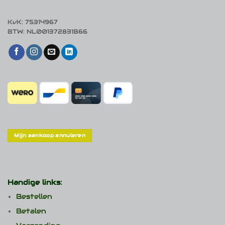
KvK: 75314967
BTW: NL001372831B66
Mijn aankoop annuleren
Handige links:
Bestellen
Betalen