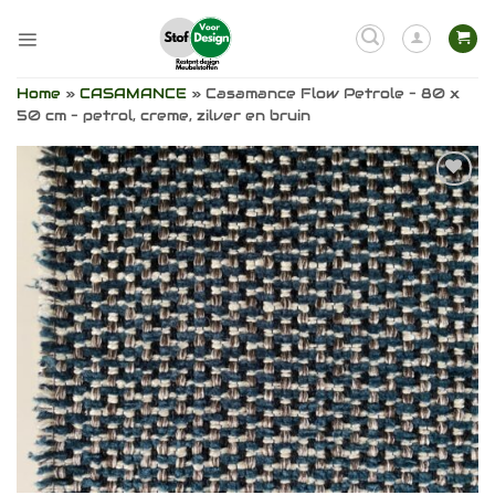
Ga
naar
inhoud
Home
»
CASAMANCE
»
Casamance Flow Petrole – 80 x
50 cm – petrol, creme, zilver en bruin
Toevoegen
aan
verlanglijst