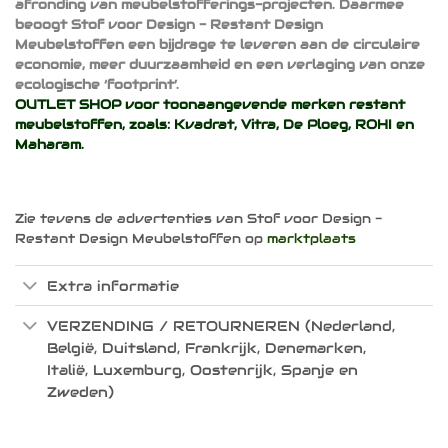
afronding van meubelstofferings-projecten. Daarmee
beoogt Stof voor Design - Restant Design
Meubelstoffen een bijdrage te leveren aan de circulaire
economie, meer duurzaamheid en een verlaging van onze
ecologische ‘footprint’.
OUTLET SHOP voor toonaangevende merken restant
meubelstoffen, zoals:
Kvadrat
,
Vitra
,
De Ploeg
,
ROHI
en
Maharam
.
Zie tevens de advertenties van Stof voor Design -
Restant Design Meubelstoffen op
marktplaats
Extra informatie
VERZENDING / RETOURNEREN (Nederland,
België, Duitsland, Frankrijk, Denemarken,
Italië, Luxemburg, Oostenrijk, Spanje en
Zweden)