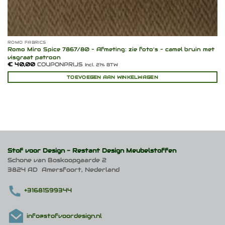
ROMO FABRICS
Romo Miro Spice 7867/80 – Afmeting: zie foto’s – camel bruin met
visgraat patroon
€
40,00
COUPONPRIJS
Incl. 21% BTW
TOEVOEGEN AAN WINKELWAGEN
Stof voor Design -
Restant Design Meubelstoffen
Schone van Boskoopgaarde 2
3824 AD Amersfoort, Nederland
+31681599344
info@stofvoordesign.nl