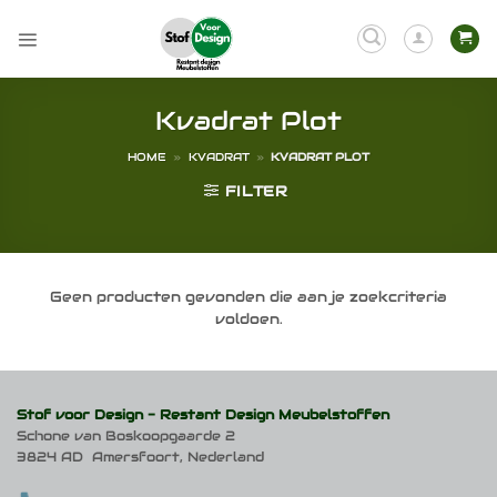
Ga
naar
inhoud
Kvadrat Plot
HOME
»
KVADRAT
»
KVADRAT PLOT
FILTER
Geen producten gevonden die aan je zoekcriteria
voldoen.
Stof voor Design -
Restant Design Meubelstoffen
Schone van Boskoopgaarde 2
3824 AD Amersfoort, Nederland