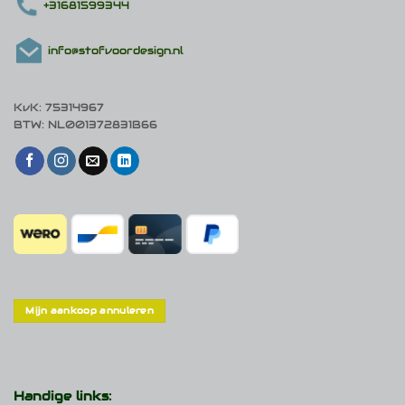
+31681599344
info@stofvoordesign.nl
KvK: 75314967
BTW: NL001372831B66
Mijn aankoop annuleren
Handige links: