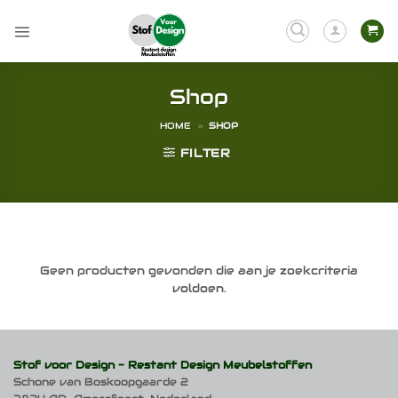
Ga
naar
inhoud
Shop
HOME
»
SHOP
FILTER
Geen producten gevonden die aan je zoekcriteria
voldoen.
Stof voor Design -
Restant Design Meubelstoffen
Schone van Boskoopgaarde 2