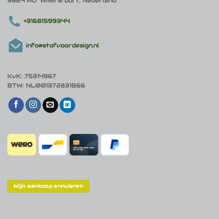
3824 AD Amersfoort, Nederland
+31681599344
info@stofvoordesign.nl
KvK: 75314967
BTW: NL001372831B66
Mijn aankoop annuleren